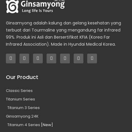
Ginsamyong adalah kalung dan gelang kesehatan yang
terbuat dari Tourmaline yang mengandung far infrared
99%. Produk ini Asli dan Bersertifikat KFIA (Korea Far
Infrared Association). Made in Hyundai Medical Korea.
T
F
I
Y
W
P
E
w
a
n
o
h
h
n
i
c
s
u
a
o
v
t
e
t
t
t
n
e
t
b
a
u
s
e
l
Our Product
e
o
g
b
a
-
o
r
o
r
e
p
a
p
k
a
p
l
e
Classic Series
-
m
t
f
Titanium Series
Titanium 3 Series
Ginsamyong 24K
Titanium 4 Series
[New]