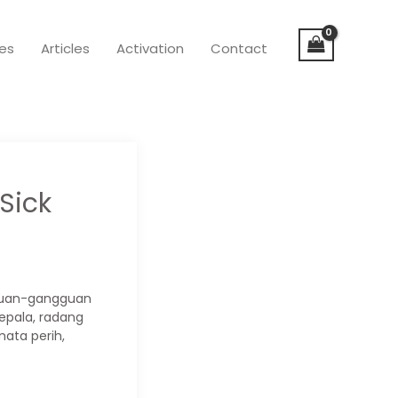
ies
Articles
Activation
Contact
 Sick
guan-gangguan
kepala, radang
ata perih,