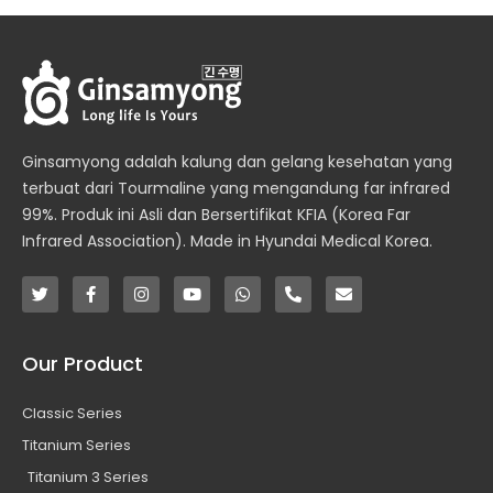
Ginsamyong adalah kalung dan gelang kesehatan yang
terbuat dari Tourmaline yang mengandung far infrared
99%. Produk ini Asli dan Bersertifikat KFIA (Korea Far
Infrared Association). Made in Hyundai Medical Korea.
T
F
I
Y
W
P
E
w
a
n
o
h
h
n
i
c
s
u
a
o
v
t
e
t
t
t
n
e
t
b
a
u
s
e
l
Our Product
e
o
g
b
a
-
o
r
o
r
e
p
a
p
k
a
p
l
e
Classic Series
-
m
t
f
Titanium Series
Titanium 3 Series