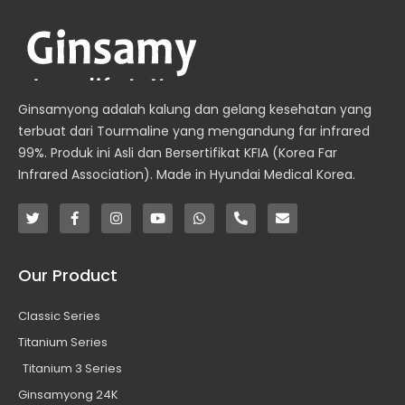
Ginsamyong adalah kalung dan gelang kesehatan yang
terbuat dari Tourmaline yang mengandung far infrared
99%. Produk ini Asli dan Bersertifikat KFIA (Korea Far
Infrared Association). Made in Hyundai Medical Korea.
T
F
I
Y
W
P
E
w
a
n
o
h
h
n
i
c
s
u
a
o
v
t
e
t
t
t
n
e
t
b
a
u
s
e
l
Our Product
e
o
g
b
a
-
o
r
o
r
e
p
a
p
k
a
p
l
e
Classic Series
-
m
t
f
Titanium Series
Titanium 3 Series
Ginsamyong 24K