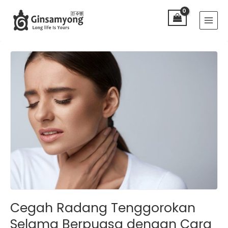
Lewati
Main
ke
Menu
konten
Cegah Radang Tenggorokan
Selama Berpuasa dengan Cara