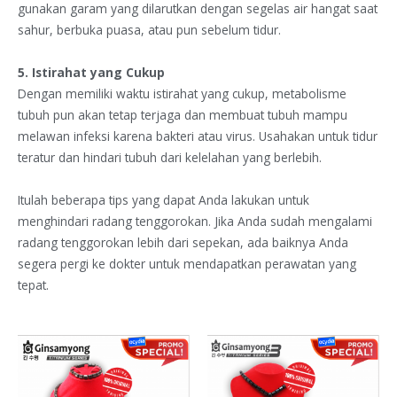
gunakan garam yang dilarutkan dengan segelas air hangat saat
sahur, berbuka puasa, atau pun sebelum tidur.
5. Istirahat yang Cukup
Dengan memiliki waktu istirahat yang cukup, metabolisme
tubuh pun akan tetap terjaga dan membuat tubuh mampu
melawan infeksi karena bakteri atau virus. Usahakan untuk tidur
teratur dan hindari tubuh dari kelelahan yang berlebih.
Itulah beberapa tips yang dapat Anda lakukan untuk
menghindari radang tenggorokan. Jika Anda sudah mengalami
radang tenggorokan lebih dari sepekan, ada baiknya Anda
segera pergi ke dokter untuk mendapatkan perawatan yang
tepat.
Harga
Harga
Harga
Harg
aslinya
saat
aslinya
saat
adalah:
ini
adalah:
ini
Rp1.499.000.
adalah:
Rp1.599.000.
adala