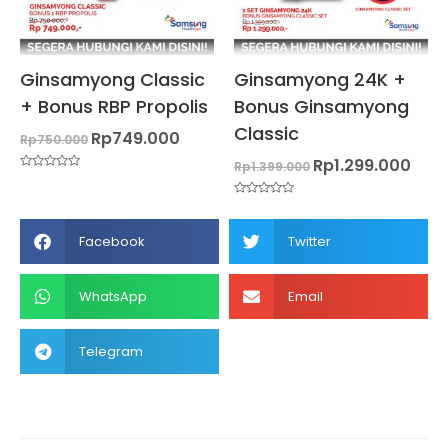
Ginsamyong Classic
Ginsamyong 24K +
+ Bonus RBP Propolis
Bonus Ginsamyong
Classic
Rp
749.000
Rp
750.000
Rp
1.299.000
Rp
1.399.000
Dinilai
0
dari
Dinilai
5
0
dari
Share
Share
5
Facebook
Twitter
on
on
facebook
twitter
Share
Share
WhatsApp
Email
on
on
whatsapp
email
Share
Telegram
on
telegram