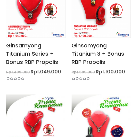
Rp1.049.000.
Rp1.10
Ginsamyong
Ginsamyong
Titanium Series +
Titanium 3 + Bonus
Bonus RBP Propolis
RBP Propolis
Rp
1.049.000
Rp
1.100.000
Rp
1.499.000
Rp
1.599.000
Dinilai
Dinilai
0
0
dari
dari
5
5
Harga
Harga
Harga
Harg
aslinya
saat
aslinya
saat
adalah:
ini
adalah:
ini
Rp750.000.
adalah:
Rp1.399.000.
adala
Rp749.000.
Rp1.2