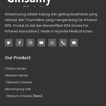
Ginsamyong adalah kalung dan gelang kesehatan yang
terbuat dari Tourmaline yang mengandung far infrared
99%. Produk ini Asli dan Bersertifikat KFIA (Korea Far
Infrared Association). Made in Hyundai Medical Korea.
T
F
I
Y
W
P
E
w
a
n
o
h
h
n
i
c
s
u
a
o
v
t
e
t
t
t
n
e
t
b
a
u
s
e
l
Our Product
e
o
g
b
a
-
o
r
o
r
e
p
a
p
k
a
p
l
e
Classic Series
-
m
t
f
Titanium Series
Titanium 3 Series
Ginsamyong 24K
Titanium 4 Series
[New]