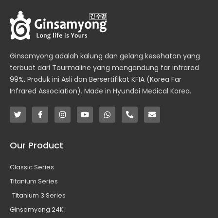
Ginsamyong adalah kalung dan gelang kesehatan yang
terbuat dari Tourmaline yang mengandung far infrared
99%. Produk ini Asli dan Bersertifikat KFIA (Korea Far
Infrared Association). Made in Hyundai Medical Korea.
T
F
I
Y
W
P
E
w
a
n
o
h
h
n
i
c
s
u
a
o
v
t
e
t
t
t
n
e
t
b
a
u
s
e
l
Our Product
e
o
g
b
a
-
o
r
o
r
e
p
a
p
k
a
p
l
e
Classic Series
-
m
t
f
Titanium Series
Titanium 3 Series
Ginsamyong 24K