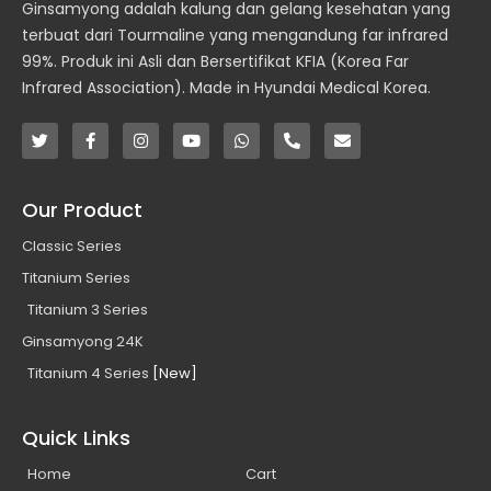
Ginsamyong adalah kalung dan gelang kesehatan yang
terbuat dari Tourmaline yang mengandung far infrared
99%. Produk ini Asli dan Bersertifikat KFIA (Korea Far
Infrared Association). Made in Hyundai Medical Korea.
T
F
I
Y
W
P
E
w
a
n
o
h
h
n
i
c
s
u
a
o
v
t
e
t
t
t
n
e
t
b
a
u
s
e
l
Our Product
e
o
g
b
a
-
o
r
o
r
e
p
a
p
k
a
p
l
e
Classic Series
-
m
t
f
Titanium Series
Titanium 3 Series
Ginsamyong 24K
Titanium 4 Series
[New]
Quick Links
Home
Cart