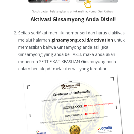
Aktivasi Ginsamyong Anda Disini!
Setiap sertifikat memiliki nomor seri dan harus diaktivasi
melalui halaman
ginsamyong.co.id/activation
untuk
memastikan bahwa Ginsamyong anda asli. Jika
Ginsamyong yang anda beli ASLI, maka anda akan
menerima SERTIFIKAT KEASLIAN Ginsamyong anda
dalam bentuk pdf melalui email yang terdaftar.