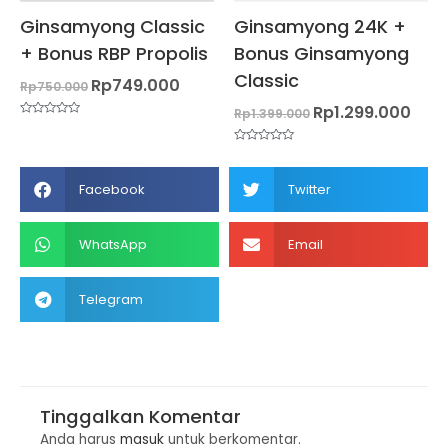
Ginsamyong Classic
Ginsamyong 24K +
+ Bonus RBP Propolis
Bonus Ginsamyong
Classic
Rp
749.000
Rp
750.000
Rp
1.299.000
Rp
1.399.000
Dinilai
0
dari
Dinilai
5
0
dari
Share
Share
5
Facebook
Twitter
on
on
facebook
twitter
Share
Share
WhatsApp
Email
on
on
whatsapp
email
Share
Telegram
on
telegram
Tinggalkan Komentar
Anda harus
masuk
untuk berkomentar.