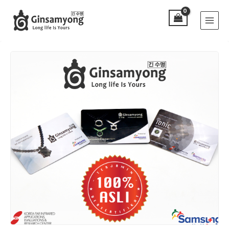
Lewati
Main
ke
Menu
konten