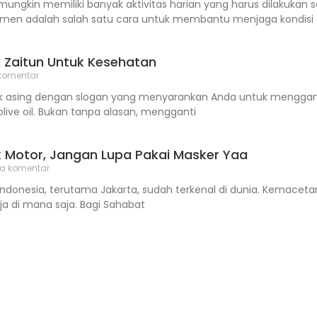
mungkin memiliki banyak aktivitas harian yang harus dilakuka
en adalah salah satu cara untuk membantu menjaga kondisi 
 Zaitun Untuk Kesehatan
komentar
ak asing dengan slogan yang menyarankan Anda untuk menggan
live oil. Bukan tanpa alasan, mengganti
 Motor, Jangan Lupa Pakai Masker Yaa
a komentar
 Indonesia, terutama Jakarta, sudah terkenal di dunia. Kemacet
aja di mana saja. Bagi Sahabat