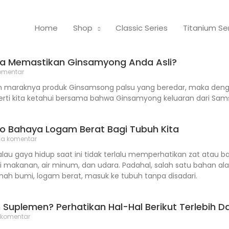
Home
Shop
Classic Series
Titanium Se
a Memastikan Ginsamyong Anda Asli?
omentar
maraknya produk Ginsamsong palsu yang beredar, maka denga
erti kita ketahui bersama bahwa Ginsamyong keluaran dari Sa
ho Bahaya Logam Berat Bagi Tubuh Kita
da komentar
kalau gaya hidup saat ini tidak terlalu memperhatikan zat atau
 makanan, air minum, dan udara. Padahal, salah satu bahan al
nah bumi, logam berat, masuk ke tubuh tanpa disadari.
 Suplemen? Perhatikan Hal-Hal Berikut Terlebih D
 komentar