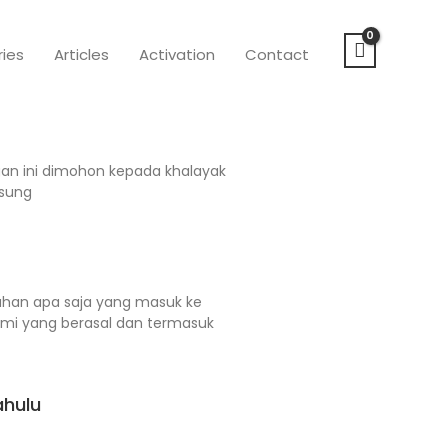
ries
Articles
Activation
Contact
n ini dimohon kepada khalayak
msung
 bahan apa saja yang masuk ke
ami yang berasal dan termasuk
ahulu