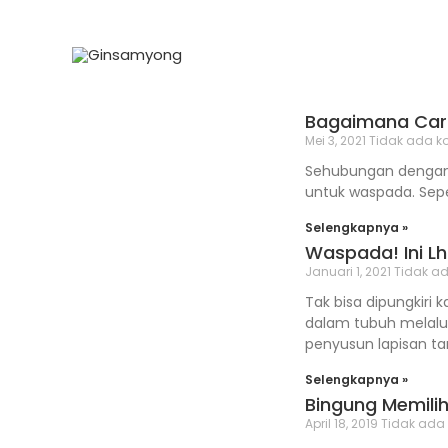
Lewati
ke
konten
Bagaimana Car
Page
Page
Page
Mei 3, 2021
Tidak ada k
Sehubungan dengan 
untuk waspada. Sep
Selengkapnya »
Waspada! Ini L
Januari 1, 2021
Tidak a
Tak bisa dipungkiri 
dalam tubuh melalui
penyusun lapisan ta
Selengkapnya »
Bingung Memilih
April 18, 2019
Tidak ada